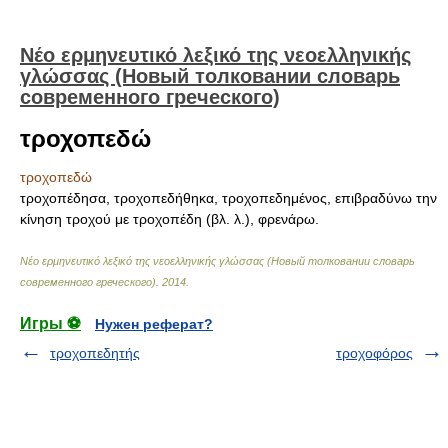
Νέο ερμηνευτικό λεξικό της νεοελληνικής
γλώσσας (Новый толковании словарь
современного греческого)
τροχοπεδώ
τροχοπεδώ
τροχοπέδησα, τροχοπεδήθηκα, τροχοπεδημένος, επιβραδύνω την
κίνηση τροχού με τροχοπέδη (βλ. λ.), φρενάρω.
Νέο ερμηνευτικό λεξικό της νεοελληνικής γλώσσας (Новый толковании словарь
современного греческого)
.
2014
.
Игры ⚽
Нужен реферат?
τροχοπεδητής
τροχοφόρος