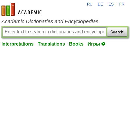
RU
DE
ES
FR
en-academic.com
Academic Dictionaries and Encyclopedias
Search!
Interpretations
Translations
Books
Игры ⚽