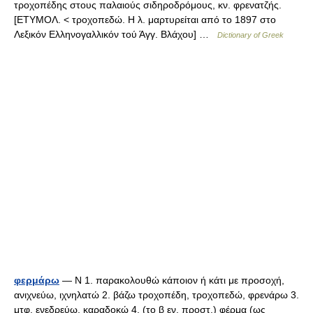
τροχοπέδης στους παλαιούς σιδηροδρόμους, κν. φρενατζής.
[ΕΤΥΜΟΛ. < τροχοπεδώ. Η λ. μαρτυρείται από το 1897 στο
Λεξικόν Ελληνογαλλικόν τού Άγγ. Βλάχου] …
Dictionary of Greek
φερμάρω
— Ν 1. παρακολουθώ κάποιον ή κάτι με προσοχή,
ανιχνεύω, ιχνηλατώ 2. βάζω τροχοπέδη, τροχοπεδώ, φρενάρω 3.
μτφ. ενεδρεύω, καραδοκώ 4. (το β εν. προστ.) φέρμα (ως