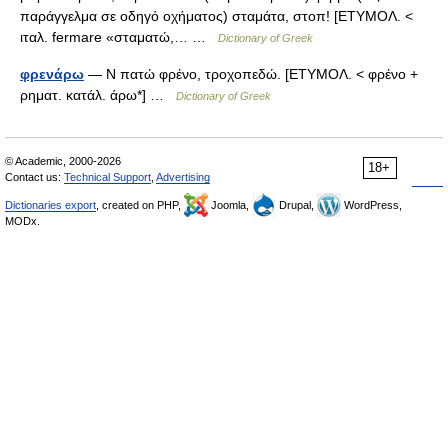
παράγγελμα σε οδηγό οχήματος) σταμάτα, στοπ! [ΕΤΥΜΟΛ. <
ιταλ. fermare «σταματώ,… …
Dictionary of Greek
φρενάρω
— Ν πατώ φρένο, τροχοπεδώ. [ΕΤΥΜΟΛ. < φρένο +
ρηματ. κατάλ. άρω*] …
Dictionary of Greek
© Academic, 2000-2026
18+
Contact us:
Technical Support
,
Advertising
Dictionaries export
, created on PHP,
Joomla,
Drupal,
WordPress,
MODx.