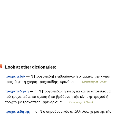
Look at other dictionaries:
τροχοπεδώ
— Ν [τροχοπέδη] επιβραδύνω ή σταματώ την κίνηση
τροχού με τη χρήση τροχοπέδης, φρενάρω …
Dictionary of Greek
τροχοπέδηση
— η, Ν [τροχοπεδώ] η ενέργεια και το αποτέλεσμα
τού τροχοπεδώ, επίσχεση ή επιβράδυνση τής κίνησης τροχού ή
τροχών με τροχοπέδη, φρενάρισμα …
Dictionary of Greek
τροχοπεδητής
— ο, Ν σιδηροδρομικός υπάλληλος, χειριστής τής